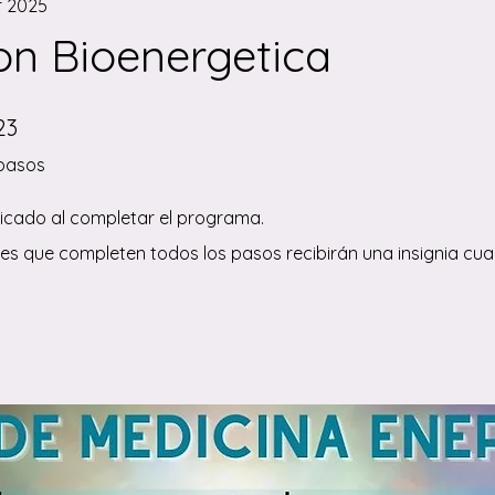
r 2025
on Bioenergetica
23 pasos
23
pasos
ficado al completar el programa.
tes que completen todos los pasos recibirán una insignia cu