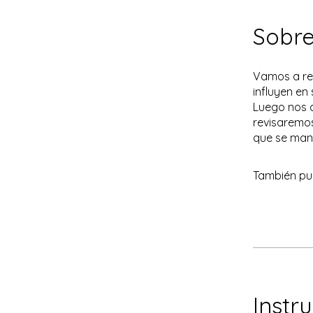
Sobr
Vamos a rev
influyen en
Luego nos 
revisaremos
También pu
Instr