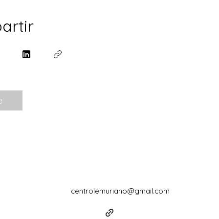
artir
e
centrolemuriano@gmail.com