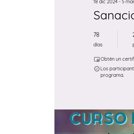
18 dic 2024 - 5 ma
Sanaci
78 días
78
días
Obtén un certi
Los participan
programa.