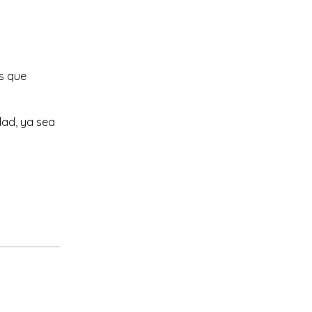
s que
dad, ya sea