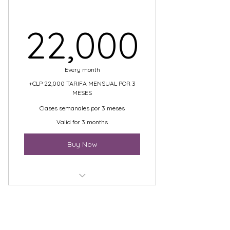
22,0
22,000
Every month
+CLP 22,000 TARIFA MENSUAL POR 3
MESES
Clases semanales por 3 meses
Valid for 3 months
Buy Now
clases semanales on line todos
los miercoles a las 19 hrs
School Director
Reiki Master, Akashic Records Master,